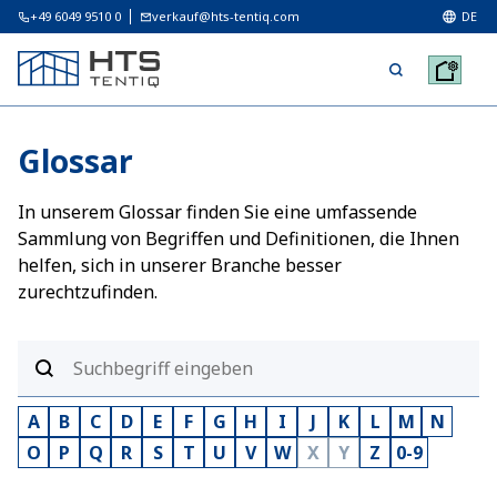
+49 6049 9510 0
verkauf@hts-tentiq.com
DE
Glossar
In unserem Glossar finden Sie eine umfassende
Sammlung von Begriffen und Definitionen, die Ihnen
helfen, sich in unserer Branche besser
zurechtzufinden.
A
B
C
D
E
F
G
H
I
J
K
L
M
N
O
P
Q
R
S
T
U
V
W
X
Y
Z
0-9