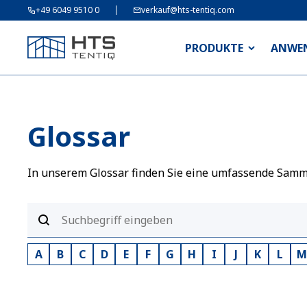
+49 6049 9510 0
verkauf@hts-tentiq.com
PRODUKTE
ANWE
Glossar
In unserem Glossar finden Sie eine umfassende Sammlu
A
B
C
D
E
F
G
H
I
J
K
L
M