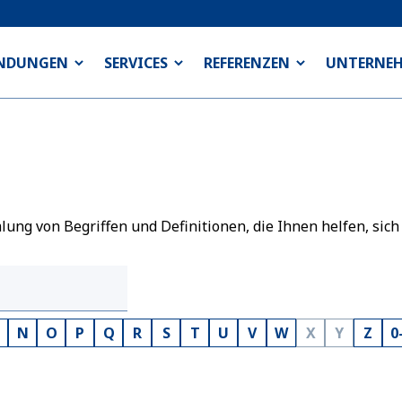
NDUNGEN
SERVICES
REFERENZEN
UNTERNE
ng von Begriffen und Definitionen, die Ihnen helfen, sich
N
O
P
Q
R
S
T
U
V
W
X
Y
Z
0