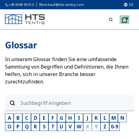
+49 6049 9510 0
verkauf@hts-tentiq.com
DE
Glossar
In unserem Glossar finden Sie eine umfassende
Sammlung von Begriffen und Definitionen, die Ihnen
helfen, sich in unserer Branche besser
zurechtzufinden.
A
B
C
D
E
F
G
H
I
J
K
L
M
N
O
P
Q
R
S
T
U
V
W
X
Y
Z
0-9