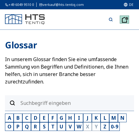
+49 6049 9510 0
verkauf@hts-tentiq.com
DE
Glossar
In unserem Glossar finden Sie eine umfassende
Sammlung von Begriffen und Definitionen, die Ihnen
helfen, sich in unserer Branche besser
zurechtzufinden.
A
B
C
D
E
F
G
H
I
J
K
L
M
N
O
P
Q
R
S
T
U
V
W
X
Y
Z
0-9