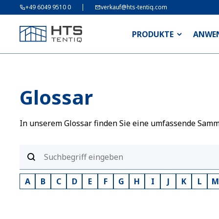
+49 6049 9510 0
verkauf@hts-tentiq.com
PRODUKTE
ANWE
Glossar
In unserem Glossar finden Sie eine umfassende Sammlu
A
B
C
D
E
F
G
H
I
J
K
L
M