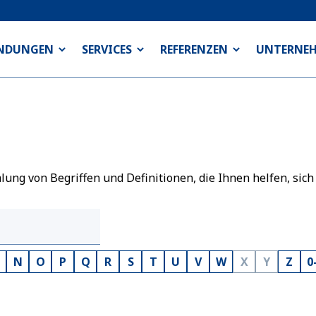
NDUNGEN
SERVICES
REFERENZEN
UNTERNE
ng von Begriffen und Definitionen, die Ihnen helfen, sich
N
O
P
Q
R
S
T
U
V
W
X
Y
Z
0