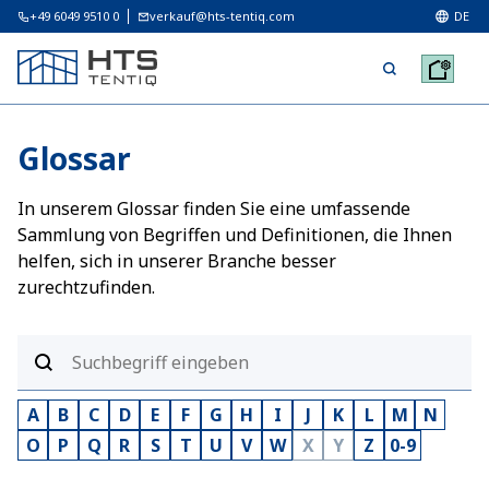
+49 6049 9510 0
verkauf@hts-tentiq.com
DE
Glossar
In unserem Glossar finden Sie eine umfassende
Sammlung von Begriffen und Definitionen, die Ihnen
helfen, sich in unserer Branche besser
zurechtzufinden.
A
B
C
D
E
F
G
H
I
J
K
L
M
N
O
P
Q
R
S
T
U
V
W
X
Y
Z
0-9