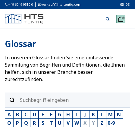
+49 6049 9510 0
verkauf@hts-tentiq.com
DE
Glossar
In unserem Glossar finden Sie eine umfassende
Sammlung von Begriffen und Definitionen, die Ihnen
helfen, sich in unserer Branche besser
zurechtzufinden.
A
B
C
D
E
F
G
H
I
J
K
L
M
N
O
P
Q
R
S
T
U
V
W
X
Y
Z
0-9