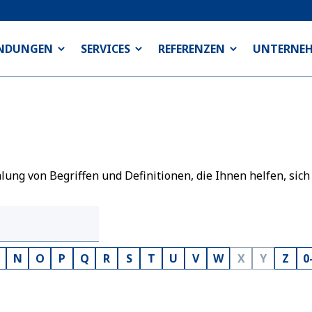
NDUNGEN
SERVICES
REFERENZEN
UNTERNE
ng von Begriffen und Definitionen, die Ihnen helfen, sich
N
O
P
Q
R
S
T
U
V
W
X
Y
Z
0