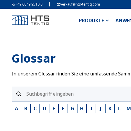
+49 6049 9510 0
verkauf@hts-tentiq.com
PRODUKTE
ANWE
Glossar
In unserem Glossar finden Sie eine umfassende Sammlu
A
B
C
D
E
F
G
H
I
J
K
L
M