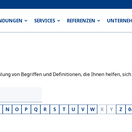
NDUNGEN
SERVICES
REFERENZEN
UNTERNE
ng von Begriffen und Definitionen, die Ihnen helfen, sich
N
O
P
Q
R
S
T
U
V
W
X
Y
Z
0