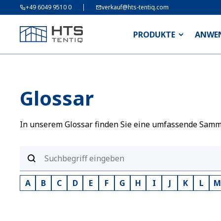
+49 6049 9510 0
verkauf@hts-tentiq.com
PRODUKTE
ANWE
Glossar
In unserem Glossar finden Sie eine umfassende Sammlu
A
B
C
D
E
F
G
H
I
J
K
L
M