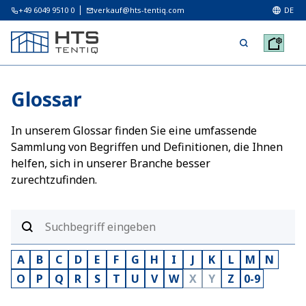
+49 6049 9510 0
verkauf@hts-tentiq.com
DE
Glossar
In unserem Glossar finden Sie eine umfassende
Sammlung von Begriffen und Definitionen, die Ihnen
helfen, sich in unserer Branche besser
zurechtzufinden.
A
B
C
D
E
F
G
H
I
J
K
L
M
N
O
P
Q
R
S
T
U
V
W
X
Y
Z
0-9