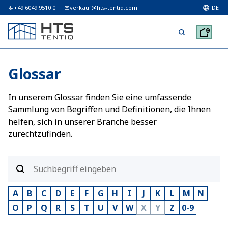
+49 6049 9510 0
verkauf@hts-tentiq.com
DE
Glossar
In unserem Glossar finden Sie eine umfassende
Sammlung von Begriffen und Definitionen, die Ihnen
helfen, sich in unserer Branche besser
zurechtzufinden.
A
B
C
D
E
F
G
H
I
J
K
L
M
N
O
P
Q
R
S
T
U
V
W
X
Y
Z
0-9