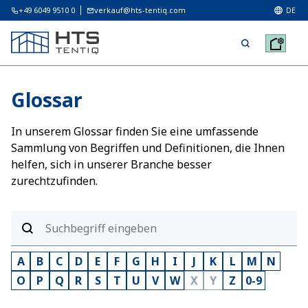
+49 6049 9510 0
verkauf@hts-tentiq.com
DE
Glossar
In unserem Glossar finden Sie eine umfassende
Sammlung von Begriffen und Definitionen, die Ihnen
helfen, sich in unserer Branche besser
zurechtzufinden.
A
B
C
D
E
F
G
H
I
J
K
L
M
N
O
P
Q
R
S
T
U
V
W
X
Y
Z
0-9