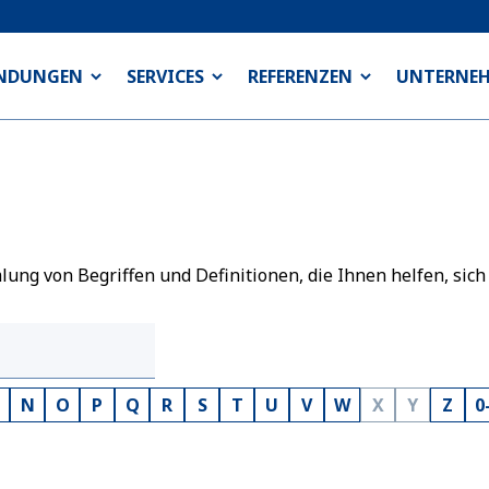
NDUNGEN
SERVICES
REFERENZEN
UNTERNE
ng von Begriffen und Definitionen, die Ihnen helfen, sich
N
O
P
Q
R
S
T
U
V
W
X
Y
Z
0