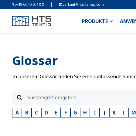
+49 6049 9510 0
verkauf@hts-tentiq.com
PRODUKTE
ANWE
Glossar
In unserem Glossar finden Sie eine umfassende Sammlu
A
B
C
D
E
F
G
H
I
J
K
L
M