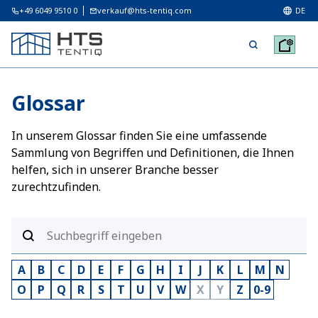
+49 6049 9510 0
verkauf@hts-tentiq.com
DE
Glossar
In unserem Glossar finden Sie eine umfassende
Sammlung von Begriffen und Definitionen, die Ihnen
helfen, sich in unserer Branche besser
zurechtzufinden.
A
B
C
D
E
F
G
H
I
J
K
L
M
N
O
P
Q
R
S
T
U
V
W
X
Y
Z
0-9