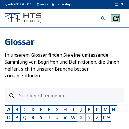
+49 6049 9510 0
verkauf@hts-tentiq.com
DE
Glossar
In unserem Glossar finden Sie eine umfassende
Sammlung von Begriffen und Definitionen, die Ihnen
helfen, sich in unserer Branche besser
zurechtzufinden.
A
B
C
D
E
F
G
H
I
J
K
L
M
N
O
P
Q
R
S
T
U
V
W
X
Y
Z
0-9