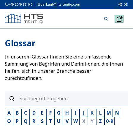
+49 6049 9510 0
verkauf@hts-tentiq.com
DE
Glossar
In unserem Glossar finden Sie eine umfassende
Sammlung von Begriffen und Definitionen, die Ihnen
helfen, sich in unserer Branche besser
zurechtzufinden.
A
B
C
D
E
F
G
H
I
J
K
L
M
N
O
P
Q
R
S
T
U
V
W
X
Y
Z
0-9