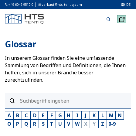
+49 6049 9510 0
verkauf@hts-tentiq.com
DE
Glossar
In unserem Glossar finden Sie eine umfassende
Sammlung von Begriffen und Definitionen, die Ihnen
helfen, sich in unserer Branche besser
zurechtzufinden.
A
B
C
D
E
F
G
H
I
J
K
L
M
N
O
P
Q
R
S
T
U
V
W
X
Y
Z
0-9