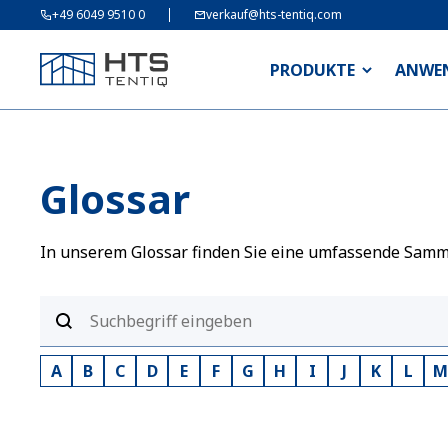
+49 6049 9510 0
verkauf@hts-tentiq.com
PRODUKTE
ANWE
Glossar
In unserem Glossar finden Sie eine umfassende Sammlu
A
B
C
D
E
F
G
H
I
J
K
L
M