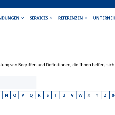
NDUNGEN
SERVICES
REFERENZEN
UNTERNE
ng von Begriffen und Definitionen, die Ihnen helfen, sich
N
O
P
Q
R
S
T
U
V
W
X
Y
Z
0