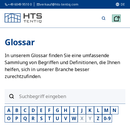
+49 6049 9510 0
verkauf@hts-tentiq.com
DE
Glossar
In unserem Glossar finden Sie eine umfassende
Sammlung von Begriffen und Definitionen, die Ihnen
helfen, sich in unserer Branche besser
zurechtzufinden.
A
B
C
D
E
F
G
H
I
J
K
L
M
N
O
P
Q
R
S
T
U
V
W
X
Y
Z
0-9