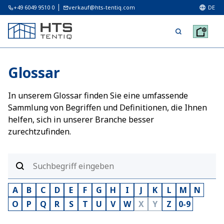
+49 6049 9510 0
verkauf@hts-tentiq.com
DE
Glossar
In unserem Glossar finden Sie eine umfassende
Sammlung von Begriffen und Definitionen, die Ihnen
helfen, sich in unserer Branche besser
zurechtzufinden.
A
B
C
D
E
F
G
H
I
J
K
L
M
N
O
P
Q
R
S
T
U
V
W
X
Y
Z
0-9