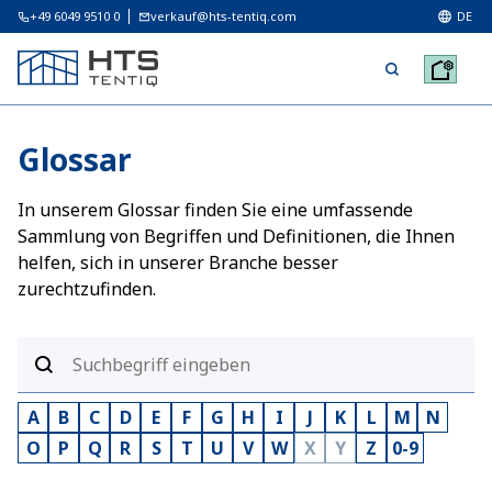
+49 6049 9510 0
verkauf@hts-tentiq.com
DE
Glossar
In unserem Glossar finden Sie eine umfassende
Sammlung von Begriffen und Definitionen, die Ihnen
helfen, sich in unserer Branche besser
zurechtzufinden.
A
B
C
D
E
F
G
H
I
J
K
L
M
N
O
P
Q
R
S
T
U
V
W
X
Y
Z
0-9