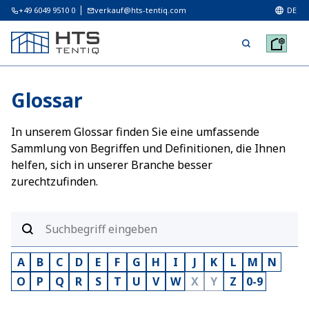
+49 6049 9510 0
verkauf@hts-tentiq.com
DE
Glossar
In unserem Glossar finden Sie eine umfassende
Sammlung von Begriffen und Definitionen, die Ihnen
helfen, sich in unserer Branche besser
zurechtzufinden.
A
B
C
D
E
F
G
H
I
J
K
L
M
N
O
P
Q
R
S
T
U
V
W
X
Y
Z
0-9