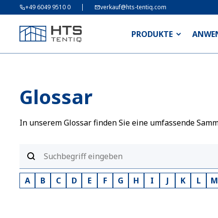
+49 6049 9510 0
verkauf@hts-tentiq.com
PRODUKTE
ANWE
Glossar
In unserem Glossar finden Sie eine umfassende Sammlu
A
B
C
D
E
F
G
H
I
J
K
L
M