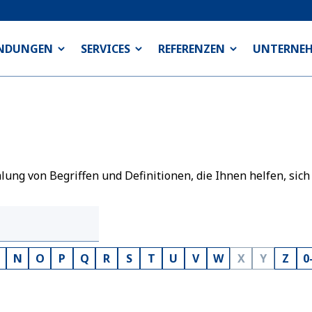
NDUNGEN
SERVICES
REFERENZEN
UNTERNE
ng von Begriffen und Definitionen, die Ihnen helfen, sich
N
O
P
Q
R
S
T
U
V
W
X
Y
Z
0