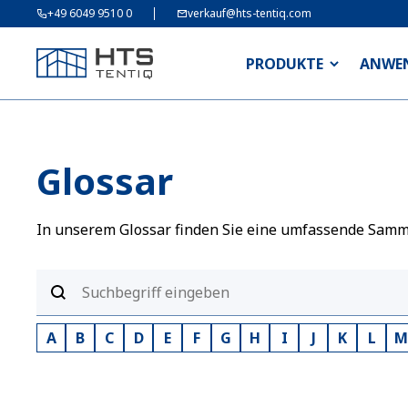
+49 6049 9510 0
verkauf@hts-tentiq.com
PRODUKTE
ANWE
Glossar
In unserem Glossar finden Sie eine umfassende Sammlu
A
B
C
D
E
F
G
H
I
J
K
L
M