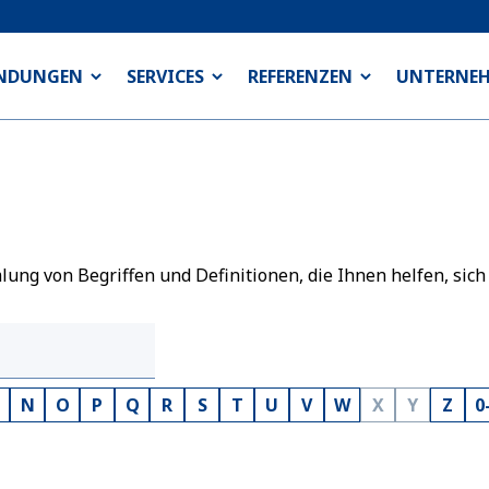
NDUNGEN
SERVICES
REFERENZEN
UNTERNE
ng von Begriffen und Definitionen, die Ihnen helfen, sich
N
O
P
Q
R
S
T
U
V
W
X
Y
Z
0