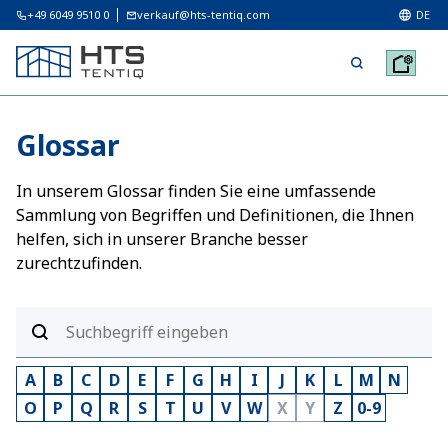
+49 6049 9510 0
verkauf@hts-tentiq.com
DE
Glossar
In unserem Glossar finden Sie eine umfassende
Sammlung von Begriffen und Definitionen, die Ihnen
helfen, sich in unserer Branche besser
zurechtzufinden.
A
B
C
D
E
F
G
H
I
J
K
L
M
N
O
P
Q
R
S
T
U
V
W
X
Y
Z
0-9