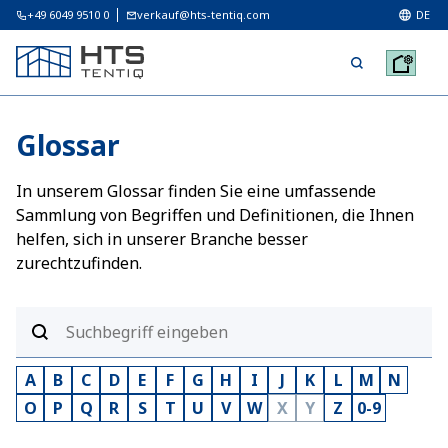
+49 6049 9510 0
verkauf@hts-tentiq.com
DE
Glossar
In unserem Glossar finden Sie eine umfassende
Sammlung von Begriffen und Definitionen, die Ihnen
helfen, sich in unserer Branche besser
zurechtzufinden.
A
B
C
D
E
F
G
H
I
J
K
L
M
N
O
P
Q
R
S
T
U
V
W
X
Y
Z
0-9