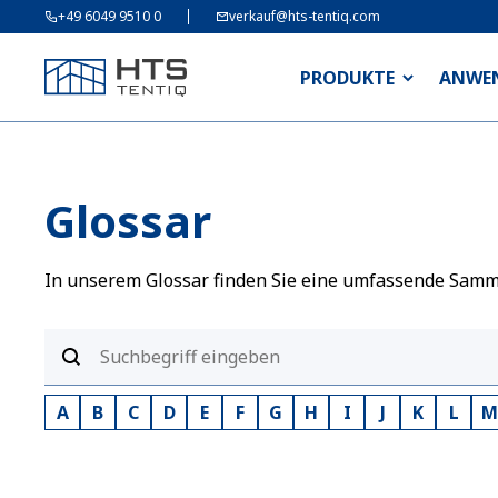
+49 6049 9510 0
verkauf@hts-tentiq.com
PRODUKTE
ANWE
Glossar
In unserem Glossar finden Sie eine umfassende Sammlu
A
B
C
D
E
F
G
H
I
J
K
L
M