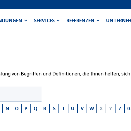
NDUNGEN
SERVICES
REFERENZEN
UNTERNE
ng von Begriffen und Definitionen, die Ihnen helfen, sich
N
O
P
Q
R
S
T
U
V
W
X
Y
Z
0