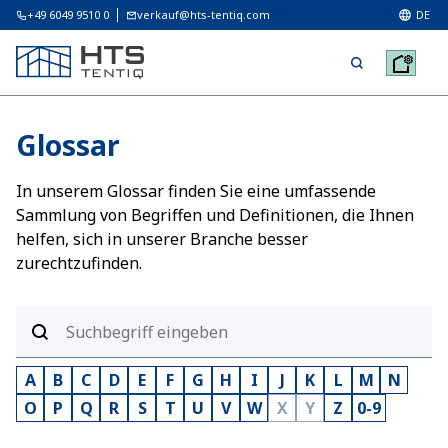
+49 6049 9510 0
verkauf@hts-tentiq.com
DE
Glossar
In unserem Glossar finden Sie eine umfassende
Sammlung von Begriffen und Definitionen, die Ihnen
helfen, sich in unserer Branche besser
zurechtzufinden.
A
B
C
D
E
F
G
H
I
J
K
L
M
N
O
P
Q
R
S
T
U
V
W
X
Y
Z
0-9