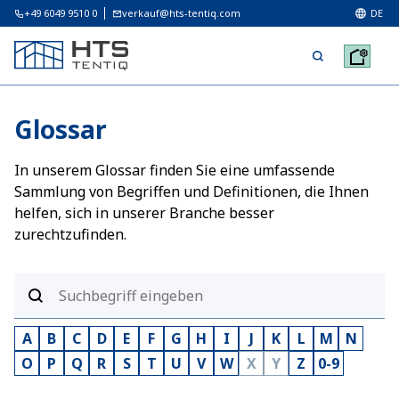
+49 6049 9510 0
verkauf@hts-tentiq.com
DE
Glossar
In unserem Glossar finden Sie eine umfassende
Sammlung von Begriffen und Definitionen, die Ihnen
helfen, sich in unserer Branche besser
zurechtzufinden.
A
B
C
D
E
F
G
H
I
J
K
L
M
N
O
P
Q
R
S
T
U
V
W
X
Y
Z
0-9