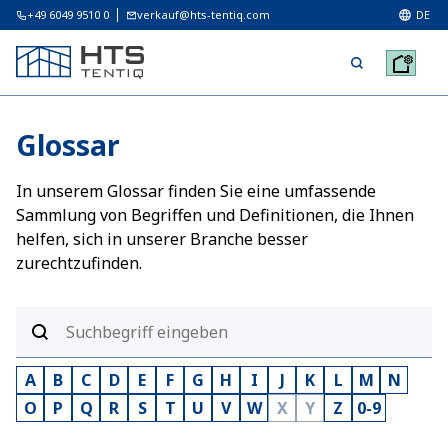
+49 6049 9510 0
verkauf@hts-tentiq.com
DE
Glossar
In unserem Glossar finden Sie eine umfassende
Sammlung von Begriffen und Definitionen, die Ihnen
helfen, sich in unserer Branche besser
zurechtzufinden.
A
B
C
D
E
F
G
H
I
J
K
L
M
N
O
P
Q
R
S
T
U
V
W
X
Y
Z
0-9