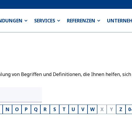
NDUNGEN
SERVICES
REFERENZEN
UNTERNE
ng von Begriffen und Definitionen, die Ihnen helfen, sich
N
O
P
Q
R
S
T
U
V
W
X
Y
Z
0