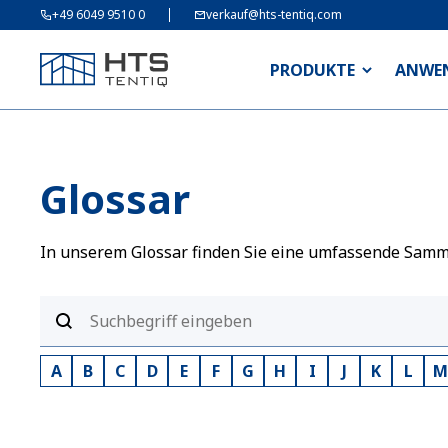
+49 6049 9510 0
verkauf@hts-tentiq.com
PRODUKTE
ANWE
Glossar
In unserem Glossar finden Sie eine umfassende Sammlu
A
B
C
D
E
F
G
H
I
J
K
L
M