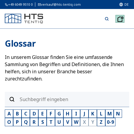
+49 6049 9510 0
verkauf@hts-tentiq.com
DE
Glossar
In unserem Glossar finden Sie eine umfassende
Sammlung von Begriffen und Definitionen, die Ihnen
helfen, sich in unserer Branche besser
zurechtzufinden.
A
B
C
D
E
F
G
H
I
J
K
L
M
N
O
P
Q
R
S
T
U
V
W
X
Y
Z
0-9