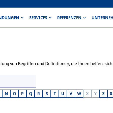
NDUNGEN
SERVICES
REFERENZEN
UNTERNE
ng von Begriffen und Definitionen, die Ihnen helfen, sich
N
O
P
Q
R
S
T
U
V
W
X
Y
Z
0