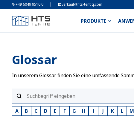
+49 6049 9510 0
verkauf@hts-tentiq.com
PRODUKTE
ANWE
Glossar
In unserem Glossar finden Sie eine umfassende Sammlu
A
B
C
D
E
F
G
H
I
J
K
L
M