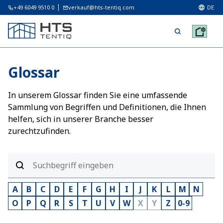
+49 6049 9510 0
verkauf@hts-tentiq.com
DE
Glossar
In unserem Glossar finden Sie eine umfassende
Sammlung von Begriffen und Definitionen, die Ihnen
helfen, sich in unserer Branche besser
zurechtzufinden.
A
B
C
D
E
F
G
H
I
J
K
L
M
N
O
P
Q
R
S
T
U
V
W
X
Y
Z
0-9