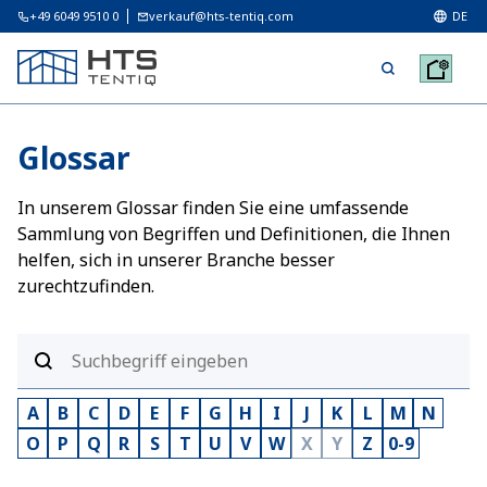
+49 6049 9510 0
verkauf@hts-tentiq.com
DE
Glossar
In unserem Glossar finden Sie eine umfassende
Sammlung von Begriffen und Definitionen, die Ihnen
helfen, sich in unserer Branche besser
zurechtzufinden.
A
B
C
D
E
F
G
H
I
J
K
L
M
N
O
P
Q
R
S
T
U
V
W
X
Y
Z
0-9