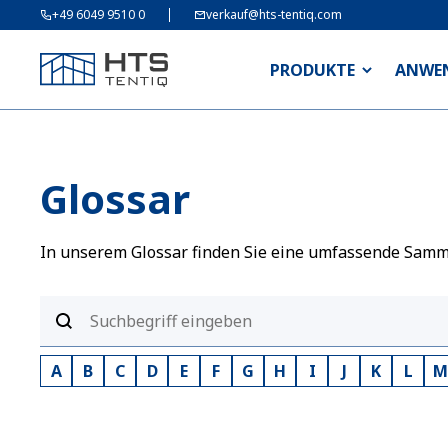
+49 6049 9510 0
verkauf@hts-tentiq.com
PRODUKTE
ANWE
Glossar
In unserem Glossar finden Sie eine umfassende Sammlu
A
B
C
D
E
F
G
H
I
J
K
L
M