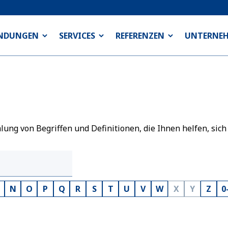
NDUNGEN
SERVICES
REFERENZEN
UNTERNE
ng von Begriffen und Definitionen, die Ihnen helfen, sich
N
O
P
Q
R
S
T
U
V
W
X
Y
Z
0