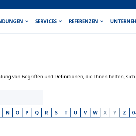
NDUNGEN
SERVICES
REFERENZEN
UNTERNE
ng von Begriffen und Definitionen, die Ihnen helfen, sich
N
O
P
Q
R
S
T
U
V
W
X
Y
Z
0