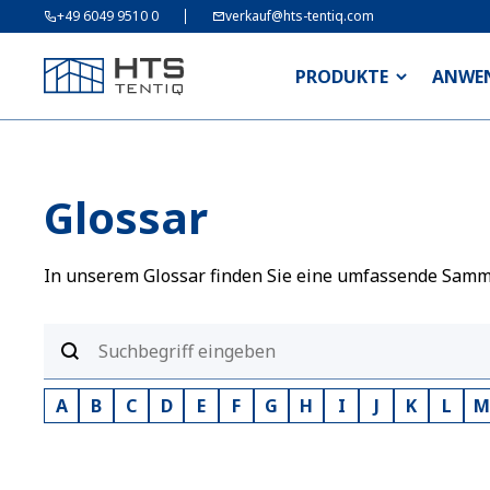
+49 6049 9510 0
verkauf@hts-tentiq.com
PRODUKTE
ANWE
Glossar
In unserem Glossar finden Sie eine umfassende Sammlu
A
B
C
D
E
F
G
H
I
J
K
L
M