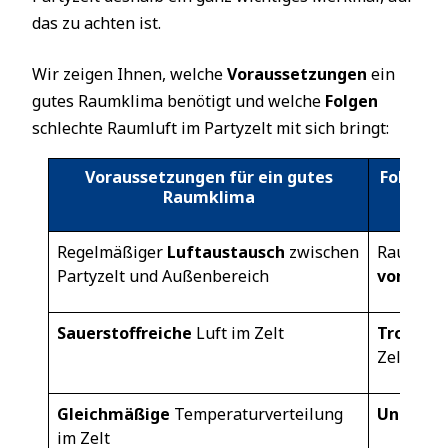
das zu achten ist.
Wir zeigen Ihnen, welche
Voraussetzungen
ein
gutes Raumklima benötigt und welche
Folgen
schlechte Raumluft im Partyzelt mit sich bringt:
Voraussetzungen für ein gutes
Folgen 
Raumklima
Regelmäßiger
Luftaustausch
zwischen
Raumluft
Partyzelt und Außenbereich
von auß
Sauerstoffreiche
Luft im Zelt
Trocken
Zelt
Gleichmäßige
Temperaturverteilung
Unregel
im Zelt