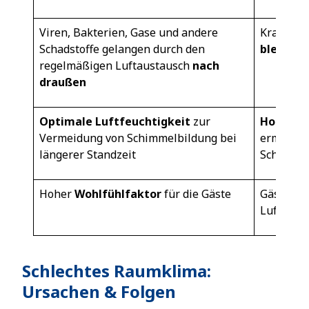
Viren, Bakterien, Gase und andere
Krankhei
Schadstoffe gelangen durch den
bleiben 
regelmäßigen Luftaustausch
nach
draußen
Optimale Luftfeuchtigkeit
zur
Hohe Luf
Vermeidung von Schimmelbildung bei
ermöglich
längerer Standzeit
Schimmel
Hoher
Wohlfühlfaktor
für die Gäste
Gäste kö
Luft
ras
Schlechtes Raumklima:
Ursachen & Folgen