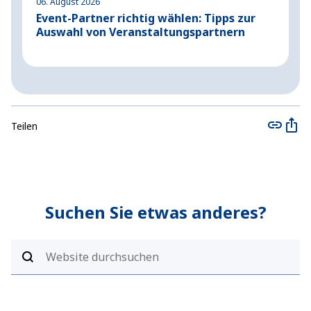
06. August 2026
04
Event-Partner richtig wählen: Tipps zur
A
Auswahl von Veranstaltungspartnern
G
Teilen
Suchen Sie etwas anderes?