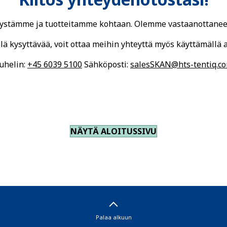
itystämme ja tuotteitamme kohtaan. Olemme vastaanottaneet
elä kysyttävää, voit ottaa meihin yhteyttä myös käyttämällä al
uhelin:
+45 6039 5100
Sähköposti:
salesSKAN@hts-tentiq.c
NÄYTÄ ALOITUSSIVU
Palaa alkuun