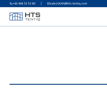
+46 468 33 53 80
salesSKAN@hts-tentiq.com