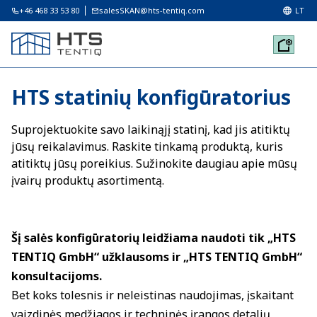
+46 468 33 53 80
salesSKAN@hts-tentiq.com
LT
HTS statinių konfigūratorius
Suprojektuokite savo laikinąjį statinį, kad jis atitiktų
jūsų reikalavimus. Raskite tinkamą produktą, kuris
atitiktų jūsų poreikius. Sužinokite daugiau apie mūsų
įvairų produktų asortimentą.
Šį salės konfigūratorių leidžiama naudoti tik „HTS
TENTIQ GmbH“ užklausoms ir „HTS TENTIQ GmbH“
konsultacijoms.
Bet koks tolesnis ir neleistinas naudojimas, įskaitant
vaizdinės medžiagos ir techninės įrangos detalių