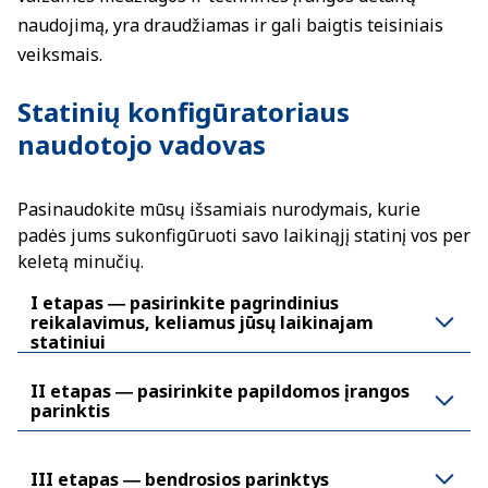
naudojimą, yra draudžiamas ir gali baigtis teisiniais
veiksmais.
Statinių konfigūratoriaus
naudotojo vadovas
Pasinaudokite mūsų išsamiais nurodymais, kurie
padės jums sukonfigūruoti savo laikinąjį statinį vos per
keletą minučių.
I etapas ― pasirinkite pagrindinius
reikalavimus, keliamus jūsų laikinajam
statiniui
II etapas ― pasirinkite papildomos įrangos
parinktis
III etapas ― bendrosios parinktys