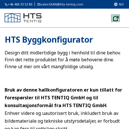
+46 468 33 53 80
salesSKAN@hts-tentiq.com
NO
HTS Byggkonfigurator
Design ditt midlertidige bygg i henhold til dine behov.
Finn det rette produktet for å møte behovene dine.
Finne ut mer om vårt mangfoldige utvalg.
Bruk av denne hallkonfiguratoren er kun tillatt for
forespørsler til HTS TENTIQ GmbH og til
konsultasjonsformål fra HTS TENTIQ GmbH
.
Enhver videre og uautorisert bruk, inkludert bruk av
bildemateriale og tekniske utstyrsdetaljer, er forbudt
og kan føre til rettslige skritt.