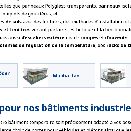
telles que panneaux Polyglass transparents, panneaux isola
 complets de gouttières, etc.
s de sols
avec des finitions, des méthodes d’installation et
s et fenêtres
venant parfaire l’esthétique et la fonctionnal
ais aussi
d’escaliers extérieurs
, de
rampes
et
d’auvents
.
ystèmes de régulation de la température
, des
racks de t
öder
Manhattan
 pour nos bâtiments industrie
tre bâtiment temporaire soit précisément adapté à vos bes
arge choix de portes pour véhicules et piétons ainsi que le