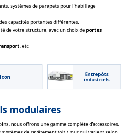
nts, systèmes de parapets pour l’habillage
 des capacités portantes différentes.
ité de votre structure, avec un choix de
portes
ransport
, etc.
Entrepôts
Icon
industriels
ls modulaires
oins, nous offrons une gamme complète d’accessoires.
s systèmes de revêtement toit / mur qui varient selon