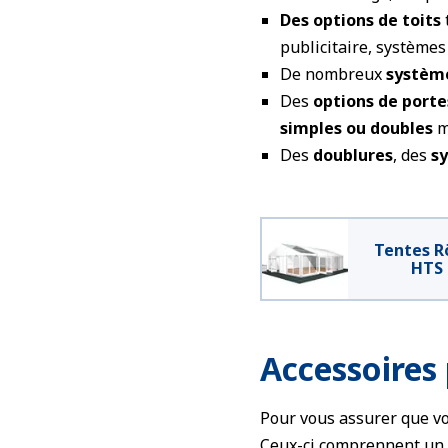
Des options de toits
publicitaire, systèmes
De nombreux
système
Des
options de porte
simples ou doubles
m
Des
doublures
, des
s
Tentes R
HTS
Accessoires
Pour vous assurer que vo
Ceux-ci comprennent un l