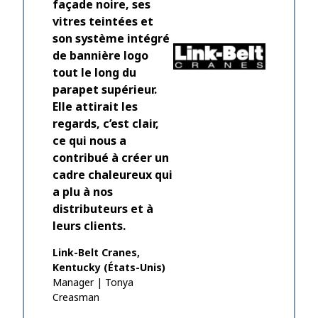
façade noire, ses
bâtiment
vitres teintées et
utilisati
son système intégré
ans. Le n
de bannière logo
environn
tout le long du
nous avon
parapet supérieur.
produit e
Elle attirait les
excellent
regards, c’est clair,
professio
ce qui nous a
Bylor
contribué à créer un
cadre chaleureux qui
a plu à nos
distributeurs et à
leurs clients.
Link-Belt Cranes,
Kentucky (États-Unis)
Manager
|
Tonya
Creasman