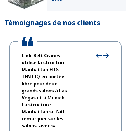
Témoignages de nos clients
Link-Belt Cranes
utilise la structure
Manhattan HTS
TENTIQ en portée
libre pour deux
grands salons à Las
Vegas et à Munich.
La structure
Manhattan se fait
La sociét
remarquer sur les
plusieur
salons, avec sa
compris u