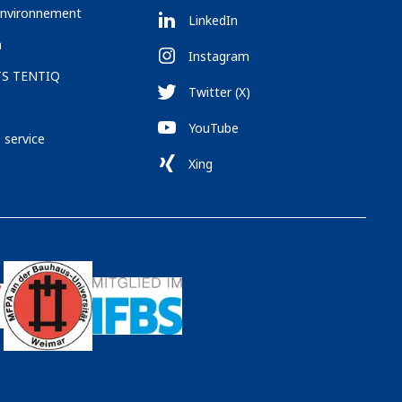
 environnement
LinkedIn
n
Instagram
TS TENTIQ
Twitter (X)
YouTube
service
Xing