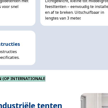
agodetenten met
Lichtgewicht, kleine tot middelgro
s voor snel
feesttenten – eenvoudig te install
en af te breken. Uitschuifbaar in
lengtes van 3 meter.
tructies
structies
ecificaties.
 (OP INTERNATIONALE
ndustriële tenten