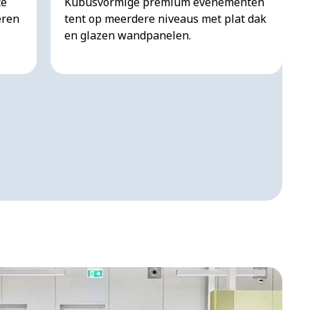
te
Kubusvormige premium evenementen
eren
tent op meerdere niveaus met plat dak
en glazen wandpanelen.