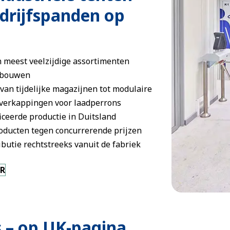
edrijfspanden op
n meest veelzijdige assortimenten
gebouwen
van tijdelijke magazijnen tot modulaire
verkappingen voor laadperrons
iceerde productie in Duitsland
roducten tegen concurrerende prijzen
butie rechtstreeks vanuit de fabriek
UR
s – op UK-pagina