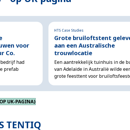
HTS Case Studies
e
Grote bruiloftstent gelev
uwen voor
aan een Australische
ur Co.
trouwlocatie
bedrijf had
Een aantrekkelijk tuinhuis in de b
e prefab
van Adelaide in Australië wilde ee
grote feesttent voor bruiloftsfeest
(OP UK-PAGINA)
S TENTIQ