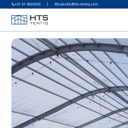
+31 61 9830303
salesNL@hts-tentiq.com