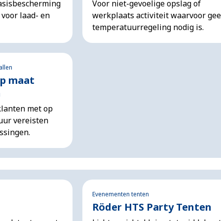
basisbescherming
Voor niet-gevoelige opslag of
voor laad- en
werkplaats activiteit waarvoor ge
temperatuurregeling nodig is.
allen
op maat
n
klanten met op
uur vereisten
ssingen.
Evenementen tenten
Röder HTS Party Tenten