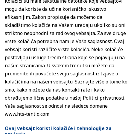
Kolačići su male tekstualne datoteke koje vebsajtovi
mogu da koriste da učine korisničko iskustvo
efikasnijim. Zakon propisuje da možemo da
skladištimo kolačiće na Vašem uređaju ukoliko su oni
striktno neophodni za rad ovog vebsajta. Za sve druge
vrste kolačića potrebna nam je Vaša saglasnost. Ovaj
vebsajt koristi različite vrste kolačića. Neke kolačiće
postavljaju usluge trećih strana koje se pojavljuju na
našim stranicama. U svakom trenutku možete da
promenite ili povučete svoju saglasnost iz Izjave o
kolačićima na našem vebsajtu. Saznajte više o tome ko
smo, kako možete da nas kontaktirate i kako
obrađujemo lične podatke u našoj Politici privatnosti.
Vaša saglasnost se odnosi na sledeće domene:
www.hts-tentiq.com
Ovaj vebsajt koristi kolačiće i tehnologije za