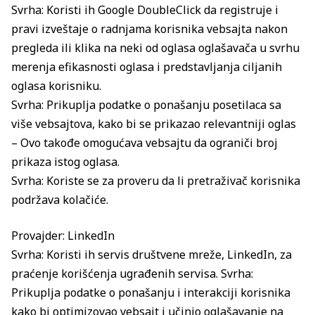
Svrha: Koristi ih Google DoubleClick da registruje i
pravi izveštaje o radnjama korisnika vebsajta nakon
pregleda ili klika na neki od oglasa oglašavača u svrhu
merenja efikasnosti oglasa i predstavljanja ciljanih
oglasa korisniku.
Svrha: Prikuplja podatke o ponašanju posetilaca sa
više vebsajtova, kako bi se prikazao relevantniji oglas
– Ovo takođe omogućava vebsajtu da ograniči broj
prikaza istog oglasa.
Svrha: Koriste se za proveru da li pretraživač korisnika
podržava kolačiće.
Provajder: LinkedIn
Svrha: Koristi ih servis društvene mreže, LinkedIn, za
praćenje korišćenja ugrađenih servisa. Svrha:
Prikuplja podatke o ponašanju i interakciji korisnika
kako bi optimizovao vebsajt i učinio oglašavanje na