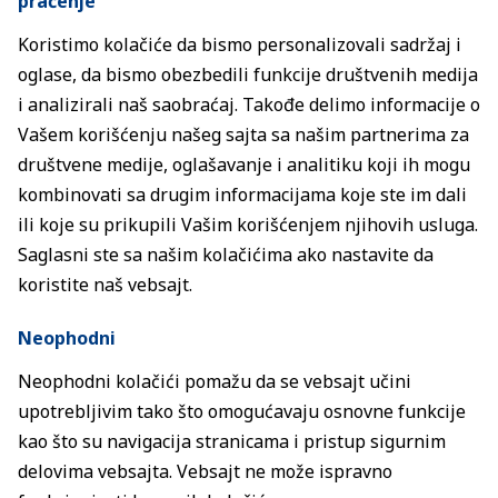
praćenje
Koristimo kolačiće da bismo personalizovali sadržaj i
oglase, da bismo obezbedili funkcije društvenih medija
i analizirali naš saobraćaj. Takođe delimo informacije o
Vašem korišćenju našeg sajta sa našim partnerima za
društvene medije, oglašavanje i analitiku koji ih mogu
kombinovati sa drugim informacijama koje ste im dali
ili koje su prikupili Vašim korišćenjem njihovih usluga.
Saglasni ste sa našim kolačićima ako nastavite da
koristite naš vebsajt.
Neophodni
Neophodni kolačići pomažu da se vebsajt učini
upotrebljivim tako što omogućavaju osnovne funkcije
kao što su navigacija stranicama i pristup sigurnim
delovima vebsajta. Vebsajt ne može ispravno