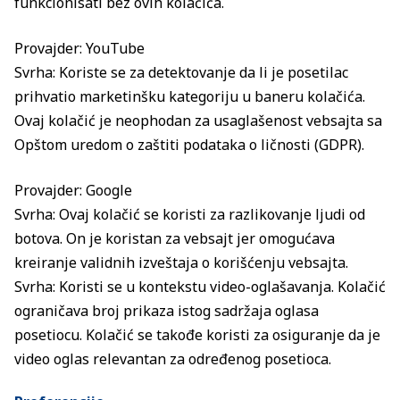
funkcionisati bez ovih kolačića.
Provajder: YouTube
Svrha: Koriste se za detektovanje da li je posetilac
prihvatio marketinšku kategoriju u baneru kolačića.
Ovaj kolačić je neophodan za usaglašenost vebsajta sa
Opštom uredom o zaštiti podataka o ličnosti (GDPR).
Provajder: Google
Svrha: Ovaj kolačić se koristi za razlikovanje ljudi od
botova. On je koristan za vebsajt jer omogućava
kreiranje validnih izveštaja o korišćenju vebsajta.
Svrha: Koristi se u kontekstu video-oglašavanja. Kolačić
ograničava broj prikaza istog sadržaja oglasa
posetiocu. Kolačić se takođe koristi za osiguranje da je
video oglas relevantan za određenog posetioca.