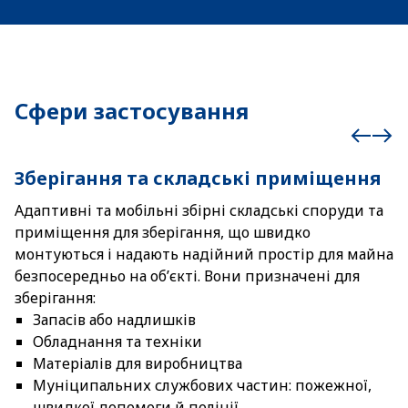
Сфери застосування
Зберігання та складські приміщення
М
Адаптивні та мобільні збірні складські споруди та
Ф
приміщення для зберігання, що швидко
н
монтуються і надають надійний простір для майна
в
безпосередньо на об’єкті. Вони призначені для
зберігання:
Запасів або надлишків
Обладнання та техніки
Матеріалів для виробництва
Муніципальних службових частин: пожежної,
швидкої допомоги й поліції