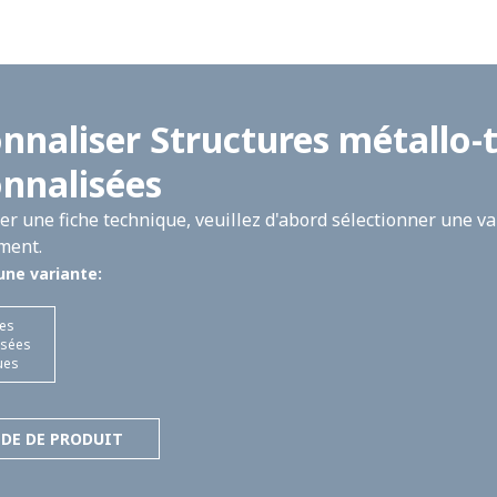
nnaliser Structures métallo-t
nnalisées
r une fiche technique, veuillez d'abord sélectionner une var
ment.
une variante:
res
isées
ues
DE DE PRODUIT