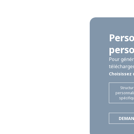
Perso
perso
Pour génére
télécharge
Choisissez 
Structu
personnal
spécifiq
DEMAN