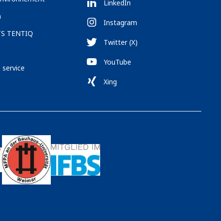
LinkedIn
n
Instagram
TS TENTIQ
Twitter (X)
YouTube
service
Xing