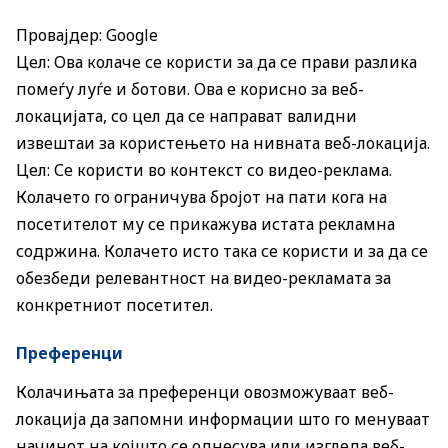
Провајдер: Google
Цел: Ова колаче се користи за да се прави разлика
помеѓу луѓе и ботови. Ова е корисно за веб-
локацијата, со цел да се направат валидни
извештаи за користењето на нивната веб-локација.
Цел: Се користи во контекст со видео-реклама.
Колачето го ограничува бројот на пати кога на
посетителот му се прикажува истата рекламна
содржина. Колачето исто така се користи и за да се
обезбеди релевантност на видео-рекламата за
конкретниот посетител.
Преференци
Колачињата за преференци овозможуваат веб-
локација да запомни информации што го менуваат
начинот на којшто се однесува или изгледа веб-