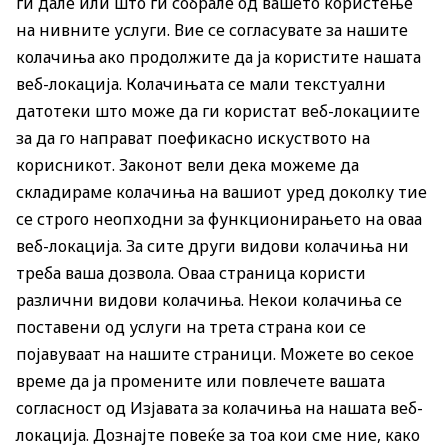
ги дале или што ги собрале од вашето користење
на нивните услуги. Вие се согласувате за нашите
колачиња ако продолжите да ја користите нашата
веб-локација. Колачињата се мали текстуални
датотеки што може да ги користат веб-локациите
за да го направат поефикасно искуството на
корисникот. Законот вели дека можеме да
складираме колачиња на вашиот уред доколку тие
се строго неопходни за функционирањето на оваа
веб-локација. За сите други видови колачиња ни
треба ваша дозвола. Оваа страница користи
различни видови колачиња. Некои колачиња се
поставени од услуги на трета страна кои се
појавуваат на нашите страници. Можете во секое
време да ја промените или повлечете вашата
согласност од Изјавата за колачиња на нашата веб-
локација. Дознајте повеќе за тоа кои сме ние, како