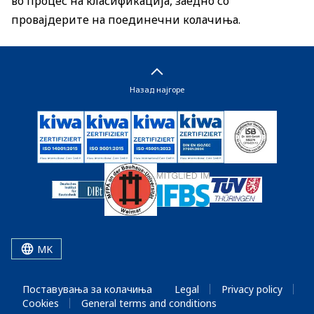
во процес на класификација, заедно со
провајдерите на поединечни колачиња.
Назад најгоре
MK
Поставувања за колачиња
Legal
Privacy policy
Cookies
General terms and conditions